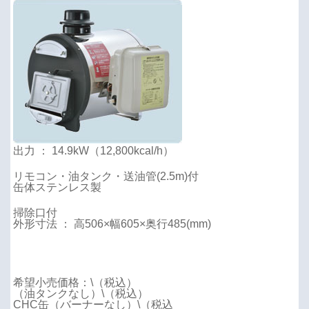
出力 ： 14.9kW（12,800kcal/h）
リモコン・油タンク・送油管(2.5m)付
缶体ステンレス製
掃除口付
外形寸法 ： 高506×幅605×奥行485(mm)
希望小売価格：
\（
税込）
（油タンクなし）
\
（税込）
CHC缶（バーナーなし）
\
（税込